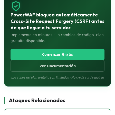
adjunta automáticamente encabezados personalizados a
SameSite=Lax por defecto.
solicitudes cross-origin.
PowerWAF bloquea automáticamente
Cross-Site Request Forgery (CSRF) antes
de que llegue a tu servidor.
Implementa en minutos. Sin cambios de código. Plan
gratuito disponible.
Comenzar Gratis
Ver Documentación
Los cupos del plan gratuito son limitados
·
No credit card required
Ataques Relacionados