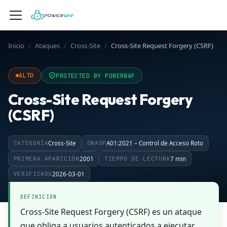
Inicio
/
Ataques
/
Cross-Site
/
Cross-Site Request Forgery (CSRF)
ALTO
PROTECTED BY POWERWAF
Cross-Site Request Forgery
(CSRF)
CATEGORÍA
Cross-Site
OWASP
A01:2021 – Control de Acceso Roto
PRIMERA APARICIÓN
2001
TIEMPO DE LECTURA
7 min
VERIFICADO
2026-03-01
DEFINICIÓN
Cross-Site Request Forgery (CSRF) es un ataque
que obliga a usuarios autenticados a ejecutar