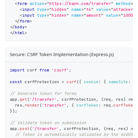
<
form
action
=
"
https://bank.com/transfer
"
method
=
"
P
<
input
type
=
"
hidden
"
name
=
"
to
"
value
=
"
attacker-a
<
input
type
=
"
hidden
"
name
=
"
amount
"
value
=
"
10000
"
</
form
>
</
body
>
</
html
>
Secure: CSRF Token Implementation (Express.js)
import
csrf
from
'csurf'
;
const
 csrfProtection 
=
csrf
(
{
cookie
:
{
sameSite
:
's
// Generate token for forms
app
.
get
(
'/transfer'
,
 csrfProtection
,
(
req
,
 res
)
=>
{
  res
.
render
(
'transfer'
,
{
csrfToken
:
 req
.
csrfToken
(
}
)
;
// Validate token on submission
app
.
post
(
'/transfer'
,
 csrfProtection
,
(
req
,
 res
)
=>
// Token is automatically validated by the middlew