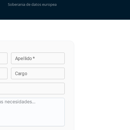
Soberania de datos europea
Apellido
*
Cargo
*