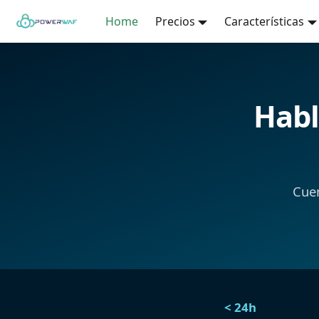
Home
Precios
Características
Habl
Cuen
< 24h